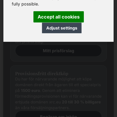
Prisförslag
fully possible.
Vi försöker alltid fastställa ett rättvist
marknadspris för varje domän genom
Accept all cookies
omfattande undersökningar.
Trots detta skiljer sig de intresserade
Adjust settings
parternas prisförväntningar ofta från
säljarens. I detta fall erbjuder vi dig att ge oss
ditt prisförslag.
Mitt prisförslag
Provisionsfritt direktköp
Du har för närvarande möjlighet att köpa
domänen direkt från ägaren till ett specialpris
på
1500 euro
. Genom att eliminera
förmedlingsprovisionen kan vi för närvarande
erbjuda domänen xrc.eu
20 till 30 % billigare
än våra försäljningspartners.
Begäran om inköp