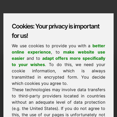
Cookies: Your privacy is important
for us!
We use cookies to provide you with a
better
online experience
, to
make website use
Domaininformation
easier
and to
adapt offers more specifically
to your wishes
. To do this, we need your
Domaininformation | Svenska
cookie information, which is always
transmitted in encrypted form. You decide
Specialpris: 1.500,00 Euro (exkl. moms)
which cookies you agree to.
These technologies may involve data transfers
NY
Utvalda ytterligare domäner på Find-Your-Domain.eu
to third-party providers located in countries
upptäck nu ->
without an adequate level of data protection
(e.g. the United States). If you do not agree to
this, the use of our pages is unfortunately not