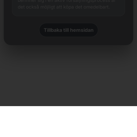
befinner sig i en aktiv försäljningsprocess är
det också möjligt att köpa det omedelbart.
Tillbaka till hemsidan
Direkt kontakt
Frank Heilmann