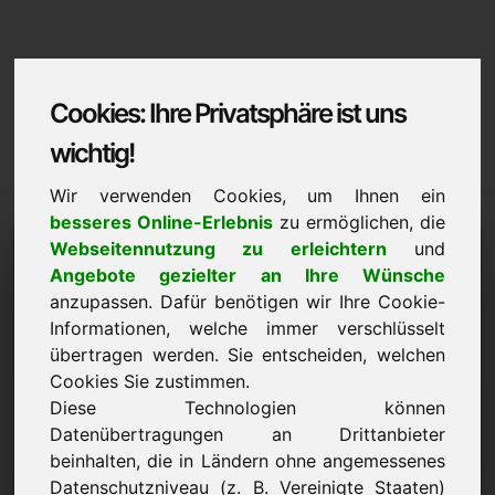
Cookies: Ihre Privatsphäre ist uns
wichtig!
Wir verwenden Cookies, um Ihnen ein
besseres Online-Erlebnis
zu ermöglichen, die
xrc.eu
Webseitennutzung zu erleichtern
und
Angebote gezielter an Ihre Wünsche
Domaininformation | Deutsch
anzupassen. Dafür benötigen wir Ihre Cookie-
Informationen, welche immer verschlüsselt
Vorzugspreis: 1.500,00 Euro (exkl. MwSt.)
übertragen werden. Sie entscheiden, welchen
Cookies Sie zustimmen.
NEU
Attraktive Domain-Alternativen direkt auf Find-Your-
Diese Technologien können
Domain.eu
Datenübertragungen an Drittanbieter
entdecken ->
beinhalten, die in Ländern ohne angemessenes
Datenschutzniveau (z. B. Vereinigte Staaten)