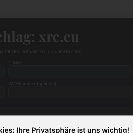
hlag: xrc.eu
g für die Domain xrc.eu unterbreiten.
E-Mail
VAT-Nummer (optional)
ies: Ihre Privatsphäre ist uns wichtig!