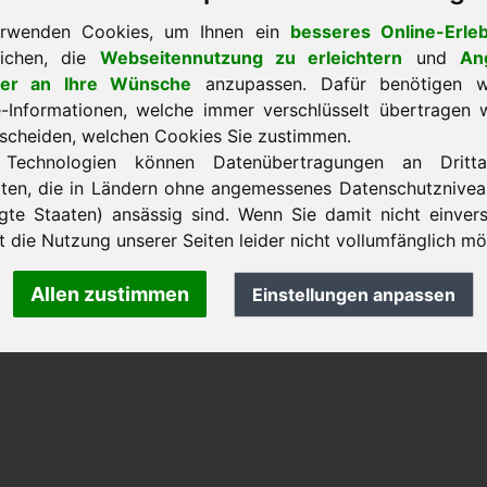
erwenden Cookies, um Ihnen ein
besseres Online-Erleb
lichen, die
Webseitennutzung zu erleichtern
und
An
lter an Ihre Wünsche
anzupassen. Dafür benötigen wi
k zur Startseite
-Informationen, welche immer verschlüsselt übertragen 
tscheiden, welchen Cookies Sie zustimmen.
 Technologien können Datenübertragungen an Drittan
lten, die in Ländern ohne angemessenes Datenschutzniveau
nk Heilmann · Frankcom IT Service
.info
· Telefon:
+49.85389129900
igte Staaten) ansässig sind. Wenn Sie damit nicht einver
st die Nutzung unserer Seiten leider nicht vollumfänglich mö
Allen zustimmen
Einstellungen anpassen
 Frankcom IT Service | Frank Heilmann |
Impressum
&
Datensc