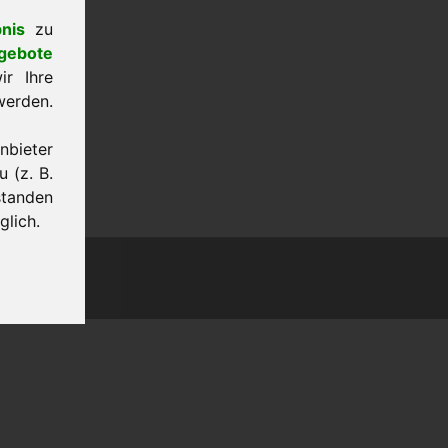
nis
zu
gebote
r Ihre
werden.
bieter
 (z. B.
standen
glich.
hutz