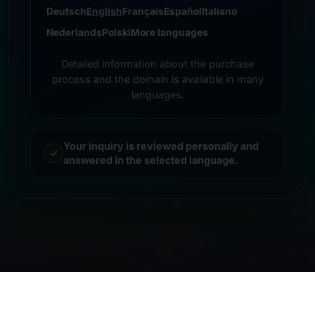
Deutsch
English
Français
Español
Italiano
Nederlands
Polski
More languages
Detailed information about the purchase
process and the domain is available in many
languages.
Your inquiry is reviewed personally and
answered in the selected language.
© 2026 Frankcom IT Service | Frank Heilmann |
Impressum
&