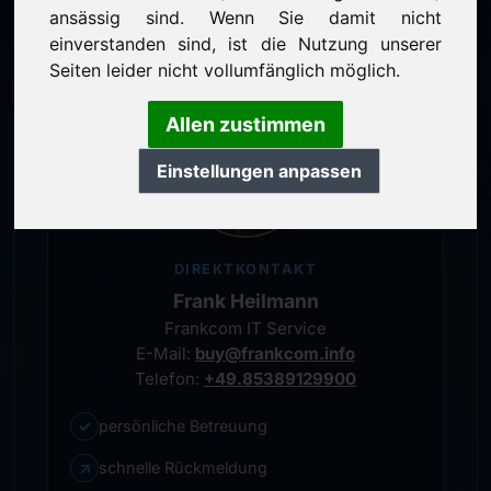
persönlicher Ansprechpartner
ansässig sind. Wenn Sie damit nicht
einverstanden sind, ist die Nutzung unserer
Seiten leider nicht vollumfänglich möglich.
Allen zustimmen
Einstellungen anpassen
DIREKTKONTAKT
Frank Heilmann
Frankcom IT Service
E-Mail:
buy@frankcom.info
Telefon:
+49.85389129900
✓
persönliche Betreuung
↗
schnelle Rückmeldung