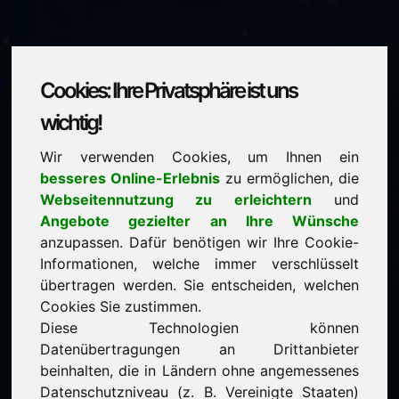
Cookies: Ihre Privatsphäre ist uns
xrc.eu
wichtig!
Wir verwenden Cookies, um Ihnen ein
steht zum Verkauf
besseres Online-Erlebnis
zu ermöglichen, die
Preis: 1.500,00 Euro
(exkl. MwSt.)
Webseitennutzung zu erleichtern
und
Angebote gezielter an Ihre Wünsche
anzupassen. Dafür benötigen wir Ihre Cookie-
NEU
Informationen, welche immer verschlüsselt
Noch mehr attraktive Domains auf Find-Your-
Domain.eu
übertragen werden. Sie entscheiden, welchen
entdecken ->
Cookies Sie zustimmen.
Diese Technologien können
Datenübertragungen an Drittanbieter
garantierter Bestpreis durch Direkterwerb
beinhalten, die in Ländern ohne angemessenes
serviceorientierte Kaufabwicklung
Datenschutzniveau (z. B. Vereinigte Staaten)